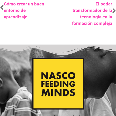
Cómo crear un buen
El poder
entorno de
transformador de la
aprendizaje
tecnología en la
formación compleja