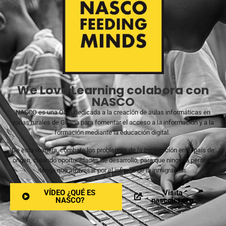
We Love Learning colabora con
NASCO
NASCO es una ONG dedicada a la creación de aulas informáticas en
zonas rurales de Ghana para fomentar el acceso a la información y a la
formación mediante la educación digital.
De esta manera, combate los problemas de la inmigración en el país de
origen, creando oportunidades de desarrollo, para que ninguna persona
tenga que atravesar por el infierno de la inmigración.
VÍDEO ¿QUÉ ES
Visita
NASCO?
nascoict.org