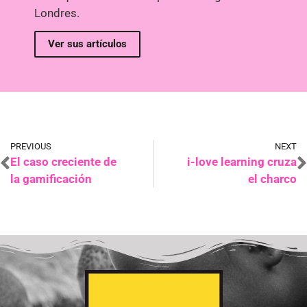
Londres.
Ver sus artículos
PREVIOUS
NEXT
El caso creciente de
i-love learning cruza
la gamificación
el charco