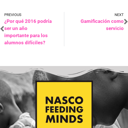
PREVIOUS
NEXT
¿Por qué 2016 podría
Gamificación como
ser un año
servicio
importante para los
alumnos difíciles?