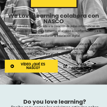
We Love Learning colabora con
NASCO
NASCO es una ONG dedicada a la creación de aulas informáticas en
zonas rurales de Ghana para fomentar el acceso a la información y a la
formación mediante la educación digital.
De esta manera, combate los problemas de la inmigración en el país de
origen, creando oportunidades de desarrollo, para que ninguna persona
tenga que atravesar por el infierno de la inmigración.
VÍDEO ¿QUÉ ES
Visita
NASCO?
nascoict.org
Do you love learning?