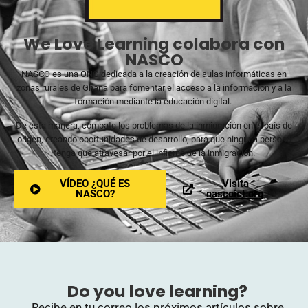
We Love Learning colabora con
NASCO
NASCO es una ONG dedicada a la creación de aulas informáticas en
zonas rurales de Ghana para fomentar el acceso a la información y a la
formación mediante la educación digital.
De esta manera, combate los problemas de la inmigración en el país de
origen, creando oportunidades de desarrollo, para que ninguna persona
tenga que atravesar por el infierno de la inmigración.
VÍDEO ¿QUÉ ES
Visita
NASCO?
nascoict.org
Do you love learning?
Recibe en tu correo los próximos artículos sobre