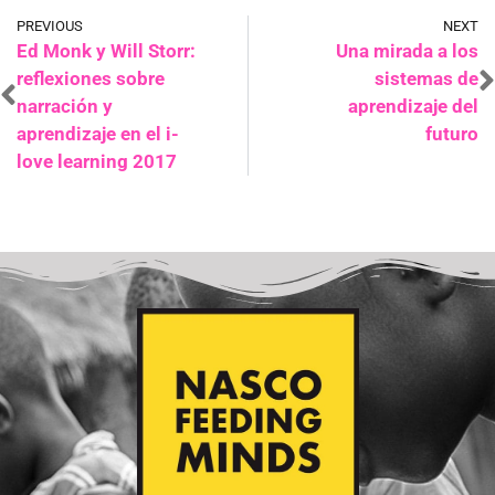
PREVIOUS
NEXT
Ed Monk y Will Storr:
Una mirada a los
reflexiones sobre
sistemas de
narración y
aprendizaje del
aprendizaje en el i-
futuro
love learning 2017